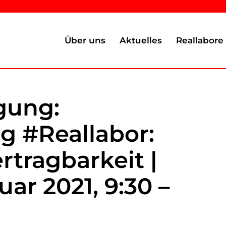
Über uns
Aktuelles
Reallabore
gung:
g #Reallabor:
tragbarkeit |
ruar 2021,
9:30 –