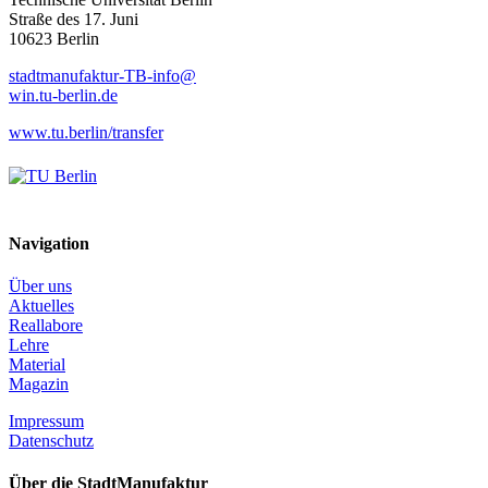
Straße des 17. Juni
10623 Berlin
stadtmanufaktur-TB-info@
win.tu-berlin.de
www.tu.berlin/transfer
Navigation
Über uns
Aktuelles
Reallabore
Lehre
Material
Magazin
Impressum
Datenschutz
Über die StadtManufaktur