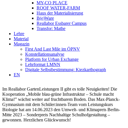
MY-CO PLACE
ROOF WATER-FARM
Haus der Materialisierung
B(e)Ware
Reallabor Essbarer Campus
Transfor: Mathe
Lehre
Material
Magazin
First And Last Mile im ÖPNV
Konstellationsanalyse
Platform for Urban Exchange
Lehrformat LMNN
Digitale Selbstbestimmung: Kiezkarthograph
EN
Im Reallabor GartenLeistungen II gibt es tolle Neuigkeiten! Die
Kooperation „Mobile blau-grüne Infrastruktur – Schule macht
Klima!” wächst weiter auf fruchtbarem Boden. Das Max-Planck-
Gymnasium mit dem Schüler:innen-Team vom Leistungskurs
Biologie hat am 14.06.2023 den Umwelt- und Klimapreis Berlin-
Mitte 2023 – Sonderpreis Nachhaltige Schulhofgestaltung –
gewonnen. Herzlichen Glückwunsch!