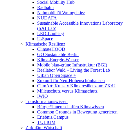
Social Mobility Hub
Radbahn
Nahmobilität Wrangelkiez
NUDAFA
Sustainable Accessible Innovations Laboratory
(SAI-Lab)
LED-Laufsteg
U-Space
Klimatische Resilienz
ClimateHOOD
GO Sustainable Berlin
Klima-Energie-Wasser
Mobile blau-grüne Infrastruktur (BGI)
Reallabor Wald – Living the Forest Lab
Urban Open Space +
Zukunft für Neu-Hohenschönhausen
ClimArt: Kunst x Klimaresilienz am ZK/U
Milieuschutz versus Klimaschutz
IWIQ
Transformationswissen
Bürger*innen schaffen Klimawissen
Common Grounds in Bewegung generieren
Erlebnis.Campus
TULIUM
Zirkuläre Wirtschaft