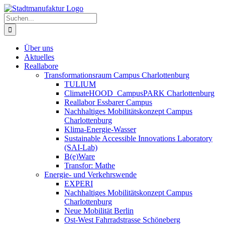
Zum
Inhalt
Suche
springen
nach:
Über uns
Aktuelles
Reallabore
Transformationsraum Campus Charlottenburg
TULIUM
ClimateHOOD_CampusPARK Charlottenburg
Reallabor Essbarer Campus
Nachhaltiges Mobilitätskonzept Campus
Charlottenburg
Klima-Energie-Wasser
Sustainable Accessible Innovations Laboratory
(SAI-Lab)
B(e)Ware
Transfor: Mathe
Energie- und Verkehrswende
EXPERI
Nachhaltiges Mobilitätskonzept Campus
Charlottenburg
Neue Mobilität Berlin
Ost-West Fahrradstrasse Schöneberg